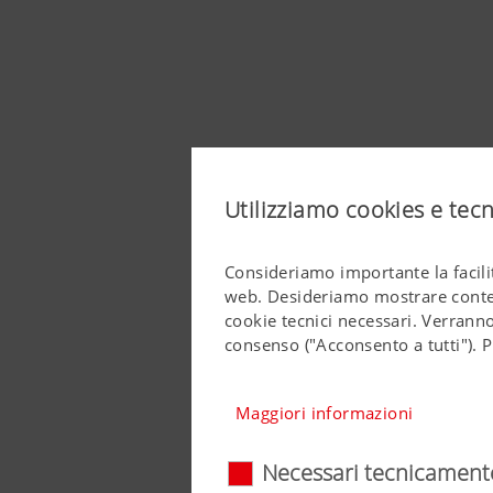
Utilizziamo cookies e tec
Consideriamo importante la facilit
web. Desideriamo mostrare contenu
cookie tecnici necessari. Verranno
consenso ("Acconsento a tutti"). P
Maggiori informazioni
Necessari tecnicament
Necessari tecnicam