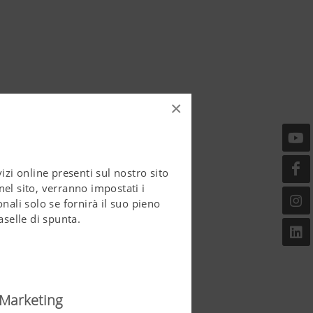
×
zi online presenti sul nostro sito
el sito, verranno impostati i
nali solo se fornirà il suo pieno
aselle di spunta.
Marketing