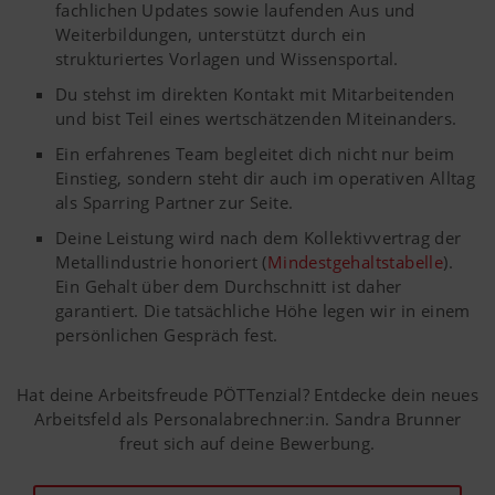
misurano ed elaborano in modo anonimo quali
fachlichen Updates sowie laufenden Aus und
accettato.
contenuti del nostro sito web vengono sfruttati
Weiterbildungen, unterstützt durch ein
strukturiertes Vorlagen und Wissensportal.
Nazione
Memorizza
6 Mesi
Maggiori informazioni
Scopo dei
Durata
Du stehst im direkten Kontakt mit Mitarbeitenden
(layer) e
la selezione
Cookies
und bist Teil eines wertschätzenden Miteinanders.
lingua
della
(lang)
nazione e
Ein erfahrenes Team begleitet dich nicht nur beim
della lingua
Einstieg, sondern steht dir auch im operativen Alltag
Marketing
Google
Analisi
6 Mesi
dell'utente.
als Sparring Partner zur Seite.
Analytics
dell'uso di
questa pagina,
Deine Leistung wird nach dem Kollektivvertrag der
Desideriamo mostrarvi contenuti interessanti
vedi sotto.
Metallindustrie honoriert (
Mindestgehaltstabelle
).
sul nostro sito web e sui social media, perciò
Ein Gehalt über dem Durchschnitt ist daher
utilizziamo tecnologie web (anche cookies) di
garantiert. Die tatsächliche Höhe legen wir in einem
alcune aziende partner. Così i contenuti
persönlichen Gespräch fest.
rappresentati verranno adattati e visualizzati in
base al vostro comportamento di navigazione.
Hat deine Arbeitsfreude PÖTTenzial? Entdecke dein neues
Maggiori informazioni
Scopo dei Cookies
Arbeitsfeld als Personalabrechner:in. Sandra Brunner
freut sich auf deine Bewerbung.
YouTube
Incorporiamo sulla nostra pagina web vid