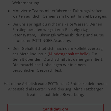
accettato.
Welternährung.
contenuti del nostro sito web vengono sfruttati
Motivierte Teams mit erfahrenen Führungskräften
Nazione
Memorizza
6 Mesi
warten auf dich. Gemeinsam könnt ihr viel bewegen.
Maggiori informazioni
Scopo dei
Durata
(layer) e
la selezione
Cookies
Bei uns springst du nicht ins kalte Wasser. Deinen
lingua
della
Einstieg bereiten wir gut vor: Einsteigertag,
(lang)
nazione e
Patensystem, Führungskräfteausbildung und Kurse
della lingua
Marketing
Google
Analisi
6 Mesi
in unserer PÖTTINGER Academy.
dell'utente.
Analytics
dell'uso di
Dein Gehalt richtet sich nach dem Kollektivvertrag
questa pagina,
Desideriamo mostrarvi contenuti interessanti
der Metallindustrie (
Mindestgehaltstabelle
). Ein
vedi sotto.
sul nostro sito web e sui social media, perciò
Gehalt über dem Durchschnitt ist daher garantiert.
utilizziamo tecnologie web (anche cookies) di
Die tatsächliche Höhe legen wir in einem
alcune aziende partner. Così i contenuti
persönlichen Gespräch fest.
rappresentati verranno adattati e visualizzati in
base al vostro comportamento di navigazione.
Hat deine Arbeitsfreude PÖTTenzial? Entdecke dein neues
Maggiori informazioni
Scopo dei Cookies
Arbeitsfeld als Leiter:in Validierung. Alina Tatzberger
freut sich auf deine Bewerbung.
YouTube
Incorporiamo sulla nostra pagina web vid
Candidati ora