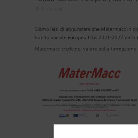
01.06.2026
Siamo lieti di annunciare che Matermacc in c
Fondo Sociale Europeo Plus 2021-2027 della 
Matermacc crede nel valore della formazione e