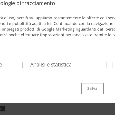
nologie di tracciamento
à d'uso, perciò sviluppiamo costantemente le offerte ed i servi
ti e pubblicità adatti a lei. Continuando con la navigazione n
 impiegati prodotti di Google Marketing riguardanti dati perso
otrà anche effettuare impostazioni personalizzate tramite le c
e
Analisi e statistica
ente
cookies contribuiscono a rendere questo sito web facilmente 
vo per l'utente. Ciò riguarda sia funzioni di base come la nav
Salva
ione su Vostro browser o la richiesta del Vostro consenso. Qu
web e cookies.
Scopo dei Cookies