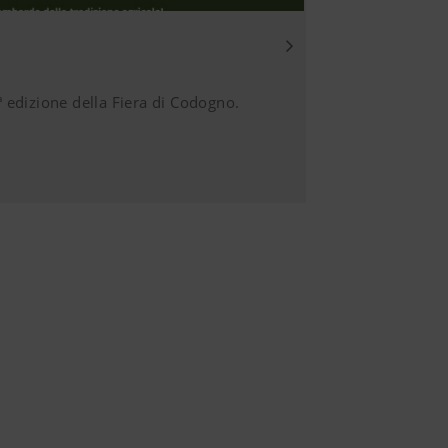
dalità di privacy
6 Mesi
zioni sui
tete trovare
 edizione della Fiera di Codogno.
?
trollo sui