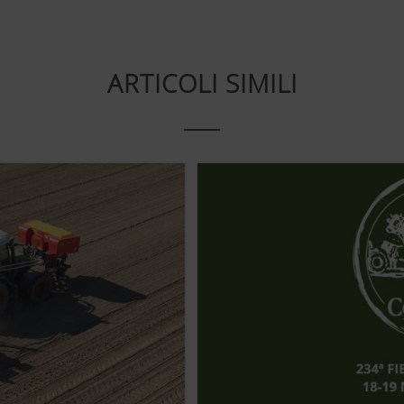
ARTICOLI SIMILI
Memorizza se il banner al "Consenso ai Cookie" è sta
temente per quanto riguarda la facilità d'uso e le prestazioni
alisi (anche cookies), che misurano ed elaborano in modo ano
(lang)
Memorizza la selezione della nazione e della lingua d
Scopo dei Cookies
Analisi dell'uso di questa pagina, vedi sotto.
ti interessanti sul nostro sito web e sui social media, perciò
nde partner. Così i contenuti rappresentati verranno adattati e 
e.
es