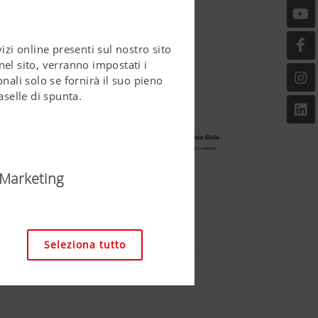
zi online presenti sul nostro sito
el sito, verranno impostati i
nali solo se fornirà il suo pieno
aselle di spunta.
Marketing
accessibile ed a
igazione del sito web, che
Seleziona tutto
esto sito web non funziona
Durata