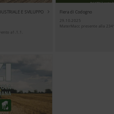
DUSTRIALE E SVILUPPO
Fiera di Codogno
lla nostra pagina web video YouTube e per farlo usiamo la mo
Tube. Da parte di YouTube non vengono memorizzate informa
29.10.2025
esto sito web, tranne quando questi visionano un video.Qui po
MaterMacc presente alla 234ª
ggiuntive:https://support.google.com/youtube/answer/171780
vento a1.1.1.
w.google.de/intl/de/policies/privacy/Non abbiamo nessun con
be, potete bloccarli nelle impostazioni del vostro browser.