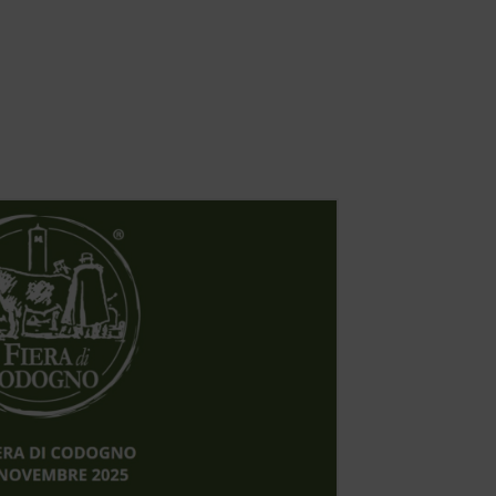
to accettato.
6 Mesi
 del nostro sito web. Perciò
nimo quali contenuti del
ell'utente.
6 Mesi
Durata
6 Mesi
 utilizziamo tecnologie web
visualizzati in base al vostro
Durata