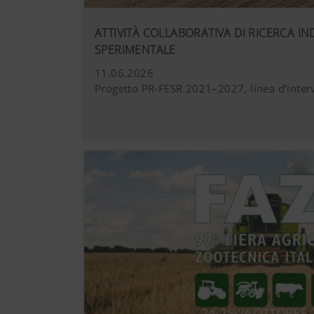
ATTIVITÀ COLLABORATIVA DI RICERCA IN
YouTube
Incorporiamo su
SPERIMENTALE
avanzata di You
visitatori di qu
11.06.2026
informazioni a
Progetto PR-FESR 2021–2027, linea d’inter
hl=dehttps://ww
Cookies di YouTu