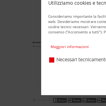
Utilizziamo cookies e tec
Consideriamo importante la facilit
web. Desideriamo mostrare contenu
cookie tecnici necessari. Verranno
consenso ("Acconsento a tutti"). P
Maggiori informazioni
Necessari tecnicament
Necessari tecnicam
Determinate tecnologie web e 
rappresentarlo in modo intuiti
anche la corretta visualizzaz
senza le suddette tecnologie 
Maggiori informazioni
Condividi: