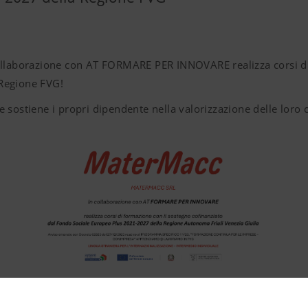
ollaborazione con AT FORMARE PER INNOVARE realizza corsi di
Regione FVG!
 sostiene i propri dipendente nella valorizzazione delle loro