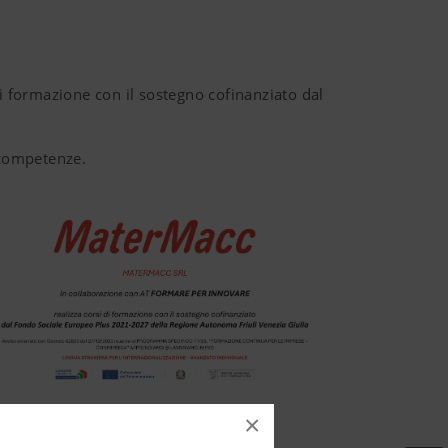
 formazione con il sostegno cofinanziato dal
 competenze.
×