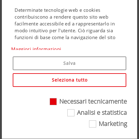
Banca dati immagini
Determinate tecnologie web e cookies
contribuiscono a rendere questo sito web
facilmente accessibile ed a rappresentarlo in
modo intuitivo per l'utente. Ciò riguarda sia
funzioni di base come la navigazione del sito
web, che anche la corretta visualizzazione su
Maggiori informazioni
Vostro browser o la richiesta del Vostro
consenso. Questo sito web non funziona senza
Salva
le suddette tecnologie web e cookies.
Seleziona tutto
Scopo dei
Durata
Cookies
Necessari tecnicamente
Analisi e statistica
Consenso
Memorizza
6 Mesi
ai Cookie
se il banner
Marketing
al
"Consenso