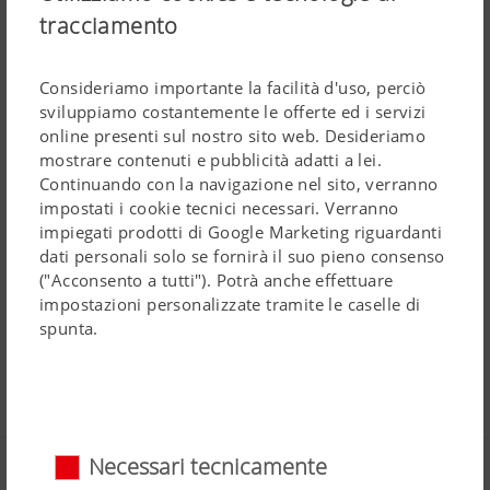
sarchiatrice, è equipaggiato con una pompa a membrane
tracciamento
ad azionamento idraulico. Le funzioni di agitazione e
lavaggio sono eseguibili dalla cabina del trattore
Consideriamo importante la facilità d'uso, perciò
mediante il sistema elettronico in dotazione.
sviluppiamo costantemente le offerte ed i servizi
online presenti sul nostro sito web. Desideriamo
mostrare contenuti e pubblicità adatti a lei.
Caratteristiche tecniche
Continuando con la navigazione nel sito, verranno
impostati i cookie tecnici necessari. Verranno
FTS 800
impiegati prodotti di Google Marketing riguardanti
dati personali solo se fornirà il suo pieno consenso
("Acconsento a tutti"). Potrà anche effettuare
impostazioni personalizzate tramite le caselle di
spunta.
Media
Necessari tecnicamente