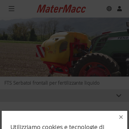
FTS Serbatoi frontali per fertilizzante liquido
×
Il serbatoio frontale FTS, adatto alla distribuzione di
fitosanitari su seminatrice e di concime liquido su
Utilizziamo cookies e tecnologie di