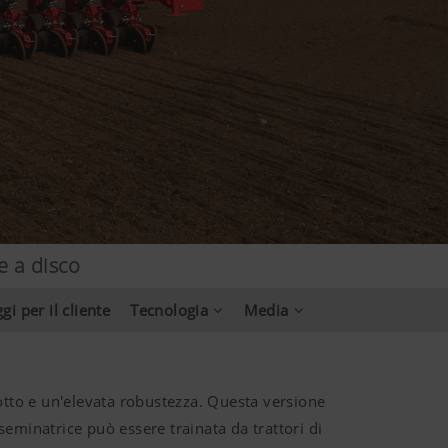
e a disco
gi per il cliente
Tecnologia
Media
otto e un'elevata robustezza. Questa versione
seminatrice può essere trainata da trattori di