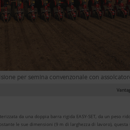
isione per semina convenzonale con assolcator
Vantag
terizzata da una doppia barra rigida EASY-SET, da un peso rid
ostante le sue dimensioni (
9 m
di larghezza di lavoro), questa 