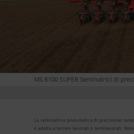
MS 8100 SUPER Seminatrici di prec
La seminatrice pneumatica di precisione carat
è adatta a terreni lavorati o semilavorati. Non