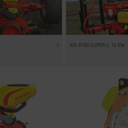
MS 8100 SUPER L: 16 file
temente per quanto riguarda la facilità d'uso e le prestazioni
alisi (anche cookies), che misurano ed elaborano in modo ano
Scopo dei Cookies
Analisi dell'uso di questa pagina, vedi sotto.