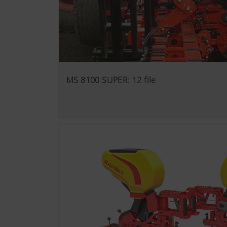
Maggiori informazioni
MS 8100 SUPER: 12 file
Analisi e statistica
Desideriamo migliorarci costan
impieghiamo tecnologie di an
Google Analytics