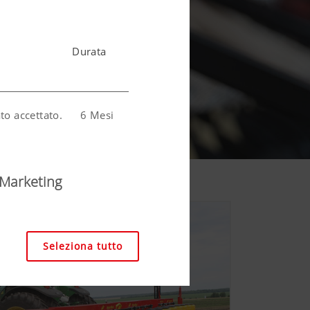
Durata
to accettato.
6 Mesi
ell'utente.
6 Mesi
Marketing
Seleziona tutto