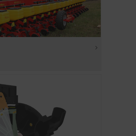
 del nostro sito web. Perciò
nimo quali contenuti del
Durata
6 Mesi