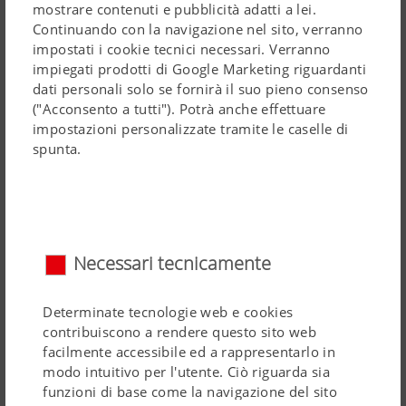
mostrare contenuti e pubblicità adatti a lei.
Continuando con la navigazione nel sito, verranno
MSO
impostati i cookie tecnici necessari. Verranno
impiegati prodotti di Google Marketing riguardanti
Nella MSO, su ogni elemento di semina è montato un
dati personali solo se fornirà il suo pieno consenso
distributore MAGICSEM. Può essere equipaggiata con
("Acconsento a tutti"). Potrà anche effettuare
dischi di semina con una, due o tre file di fori ed i
impostazioni personalizzate tramite le caselle di
rispettivi assolcatori. In questo modo, le sementi
spunta.
possono essere distribuite in una, due o tre file per ogni
distributore.
A seconda dei casi, è necessario sostituire anche il
selettore e il convogliatore in plastica e gli elementi
Necessari tecnicamente
assolcatori. La trasformazione è semplice e veloce.
Leggi tutto
Determinate tecnologie web e cookies
Con le seminatrici per ortaggi MSO potrete beneficiare di
contribuiscono a rendere questo sito web
una vasta gamma di possibilità di metodi di semina ed
MSO DUO
facilmente accessibile ed a rappresentarlo in
interfile, nella massima semplicità.
modo intuitivo per l'utente. Ciò riguarda sia
funzioni di base come la navigazione del sito