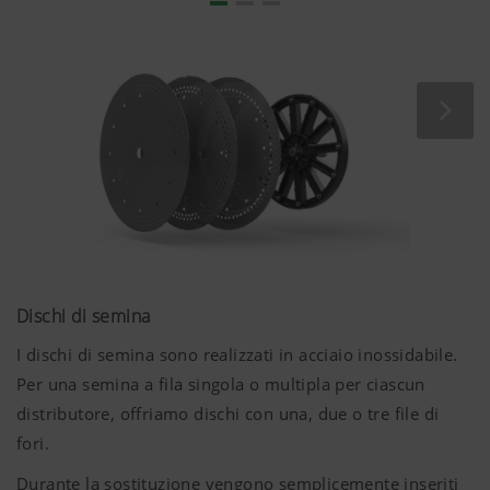
A seconda delle sementi, offriamo una vasta gamma di
dischi di semina. I dischi in acciaio inossidabile possono
essere sostituiti in modo semplice e veloce. I dischi di
semina vengono inseriti sui 12 perni della ruota di
trascinamento. Le punte dei perni di trascinamento
fungono anche da agitatore aggiuntivo nella camera di
pescaggio della semente.
Dischi di semina
I dischi di semina sono realizzati in acciaio inossidabile.
Per una semina a fila singola o multipla per ciascun
distributore, offriamo dischi con una, due o tre file di
fori.
Durante la sostituzione vengono semplicemente inseriti