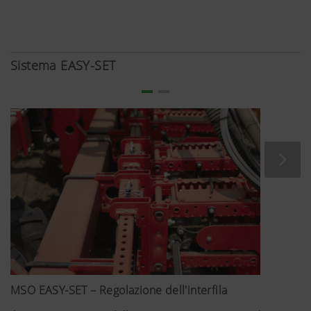
usiamo la modalità di privacy avanzata d
YouTube non vengono memorizzate informa
questo sito web, tranne quando questi v
potete trovare informazioni
Sistema EASY-SET
aggiuntive:https://support.google.com/
hl=dehttps://www.google.de/intl/de/poli
abbiamo nessun controllo sui Cookies di
bloccarli nelle impostazioni del vostro b
MSO EASY-SET – Regolazione dell'interfila
Maggiori informazioni