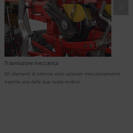
Maggiori informazioni
Marketing
Trasmissione meccanica
Desideriamo mostrarvi contenuti interessanti
sul nostro sito web e sui social media, perciò
Gli elementi di semina sono azionati meccanicamente
utilizziamo tecnologie web (anche cookies) di
tramite una delle due ruote motrici.
alcune aziende partner. Così i contenuti
rappresentati verranno adattati e visualizzati in
base al vostro comportamento di navigazione.
Scopo dei Cookies
YouTube
Incorporiamo sulla nostra pagina web vid