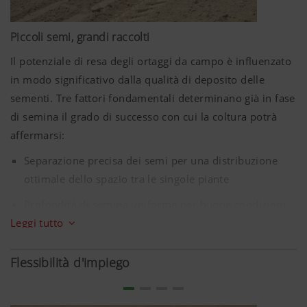
Piccoli semi, grandi raccolti
Il potenziale di resa degli ortaggi da campo è influenzato
in modo significativo dalla qualità di deposito delle
sementi. Tre fattori fondamentali determinano già in fase
di semina il grado di successo con cui la coltura potrà
affermarsi:
Separazione precisa dei semi per una distribuzione
ottimale dello spazio tra le singole piante
Profondità di semina uniforme per buone condizioni
di germinazione e rapida crescita in campo
Leggi tutto
Copertura perfetta del seme per una migliore
Flessibilità d'impiego
capillarità
MaterMacc fornisce uno strumento che soddisfa