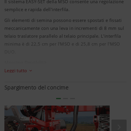
Il sistema EASY-SET della MSO consente una regolazione
semplice e rapida dell'interfila.
Gli elementi di semina possono essere spostati e fissati
meccanicamente con una leva in incrementi di
8 mm
sul
telaio traslatore parallelo al telaio principale. L'interfila
minima è di
22,5 cm
per l'MSO e di
25,8 cm
per l'MSO
DUO.
Massima flessibilità
Leggi tutto
Sollevando manualmente e bloccando i singoli elementi
di semina è possibile disattivare facilmente qualsiasi fila.
Spargimento del concime
Ad esempio, un MSO a 6 file con un'interfila di
45 cm
può essere trasformato in una seminatrice a 4 file con
un'interfila di
75 cm
.